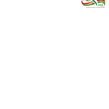
Рекомендуем
Контакты
Каталог
+375(1647) 2 77 90
Новости
+375(1647) 2 77 94
Прайс-лист
Обработка персональных данных
Lncmilk@brest.by
Контакты
Мы в соцсетях
Лунинецкий
молочный
завод
© 2022 ОАО “Лунинецкий молочный
завод”, 1969-2022, (УНП 200106617). Все
права защищены