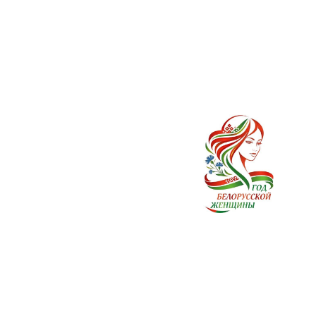
ях
Лунинецкий
молочный
завод
© 2022 ОАО “Лунинецкий молочный