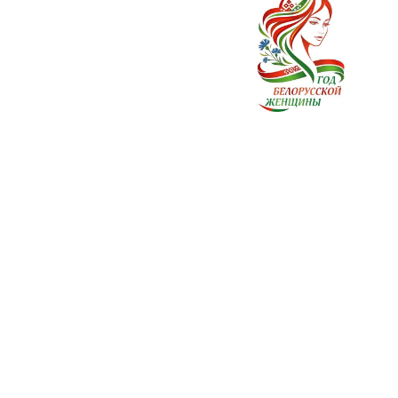
ях
Лунинецкий
молочный
завод
© 2022 ОАО “Лунинецкий молочный
завод”, 1969-2022, (УНП 200106617). Все
права защищены