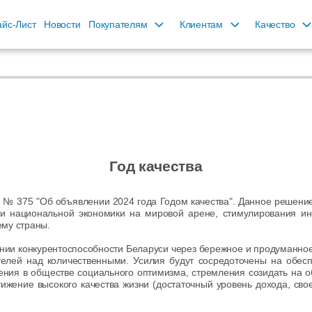
йс-Лист
Новости
Покупателям
Клиентам
Качество
Год качества
№ 375 "Об объявлении 2024 года Годом качества". Данное решение
ти национальной экономики на мировой арене, стимулирования и
ему страны.
нии конкурентоспособности Беларуси через бережное и продуманное
ателей над количественными. Усилия будут сосредоточены на обес
ения в обществе социального оптимизма, стремления созидать на 
ижение высокого качества жизни (достаточный уровень дохода, св