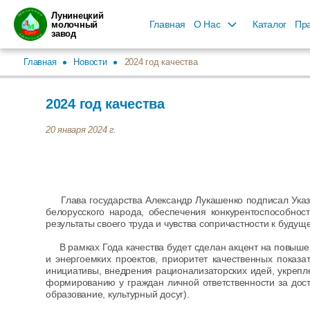
Лунинецкий
Главная
О Нас
Каталог
Пра
молочный
завод
Главная
Новости
2024 год качества
2024 год качества
20 января 2024 г.
Глава государства Александр Лукашенко подписал Указ 
белорусского народа, обеспечения конкурентоспособнос
результаты своего труда и чувства сопричастности к будущ
В рамках Года качества будет сделан акцент на повыше
и энергоемких проектов, приоритет качественных показ
инициативы, внедрения рационализаторских идей, укрепл
формированию у граждан личной ответственности за дост
образование, культурный досуг).