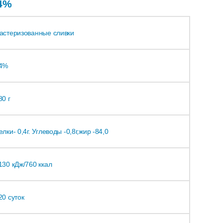
84%
астеризованные сливки
4%
80 г
елки- 0,4г. Углеводы -0,8г,жир -84,0
130 кДж/760 ккал
20 суток