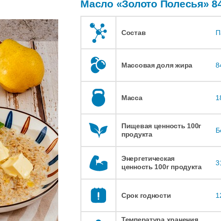
Масло «Золото Полесья» 
Состав
П
Массовая доля жира
8
Масса
1
Пищевая ценность 100г
Б
продукта
Энергетическая
3
ценность 100г продукта
Срок годности
1
Температура хранения