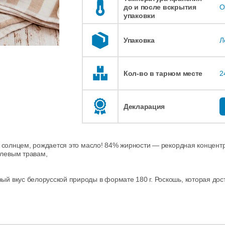
до и после вскрытия
О
упаковки
Упаковка
Л
Кол-во в тарном месте
2
Декларация
ся солнцем, рождается это масло! 84% жирности — рекордная концентр
олевым травам,
й вкус белорусской природы в формате 180 г. Роскошь, которая дос