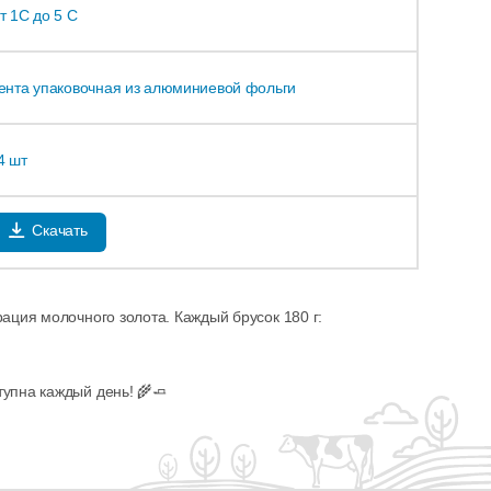
т 1С до 5 С
ента упаковочная из алюминиевой фольги
4 шт
Скачать
ация молочного золота. Каждый брусок 180 г:
тупна каждый день! 🌾🧈