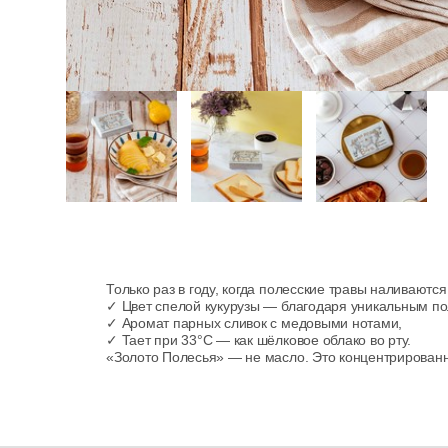
Только раз в году, когда полесские травы наливают
✓ Цвет спелой кукурузы — благодаря уникальным п
✓ Аромат парных сливок с медовыми нотами,
✓ Тает при 33°C — как шёлковое облако во рту.
«Золото Полесья» — не масло. Это концентрированны