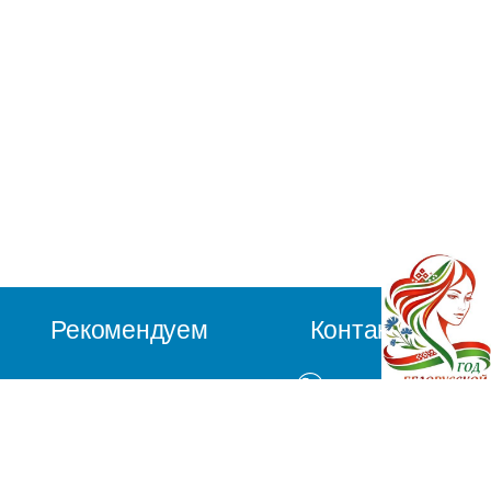
Рекомендуем
Контакты
Каталог
+375(1647) 2 77 90
Новости
+375(1647) 2 77 94
Прайс-лист
Обработка персональных данных
Lncmilk@brest.by