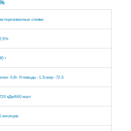
5%
астеризованные сливки
2,5%
80 г
елки- 0,8г. Углеводы -1,3г,жир -72,5
720 кДж/660 ккал
5 месяцев