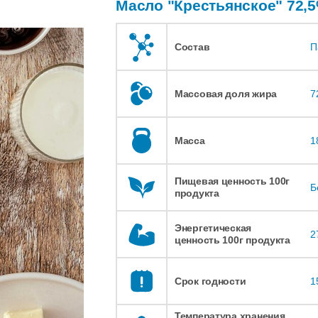
Масло "Крестьянское" 72,
Состав
П
Массовая доля жира
7
Масса
1
Пищевая ценность 100г
Б
продукта
Энергетическая
2
ценность 100г продукта
Срок годности
1
Температура хранения