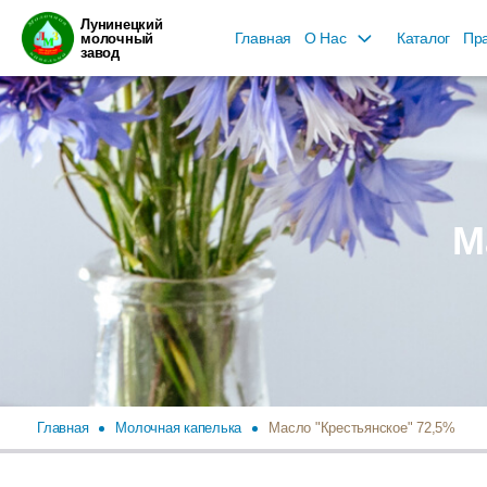
Лунинецкий
Главная
О Нас
Каталог
Пра
молочный
завод
М
Главная
Молочная капелька
Масло "Крестьянское" 72,5%